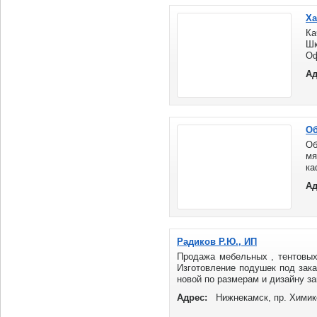
Ха
Ка
Шк
Оф
Га
Ад
Об
Об
мя
ка
Н
Ад
Ме
Радиков Р.Ю., ИП
Продажа мебельных , тентовых
Изготовление подушек под зака
новой по размерам и дизайну зак
Адрес:
Нижнекамск, пр. Химико