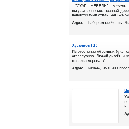
"СУАР МЕБЕЛЬ": Мебель п
искусственно состаренной дере
неповторимый стиль. Чем же она
Адрес:
Набережные Челны, Ч
Хусаинов Р.Р.
Изготовление объемных букв, с
аксессуаров. Любой дизайн и р
массива дерева. У ...
Адрес:
Казань, Ямашева прос
Ин
Уж
по
и 
о
Ад
ко
н
по