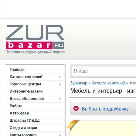
Главная
Каталог компаний
Зурбазар
»
Каталог компаний
»
Меб
Торговые центры
Мебель и интерьер - из
Интернет-магазин
Доска объявлений
Работа
Выбрать подрубрику
Автобазар
Штрафы ГИБДД
Скидки и акции
Карты городов